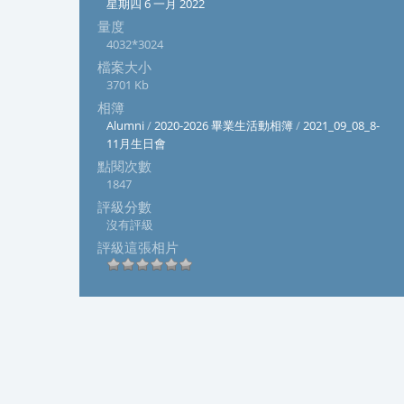
星期四 6 一月 2022
量度
4032*3024
檔案大小
3701 Kb
相簿
Alumni
/
2020-2026 畢業生活動相簿
/
2021_09_08_8-
11月生日會
點閱次數
1847
評級分數
沒有評級
評級這張相片