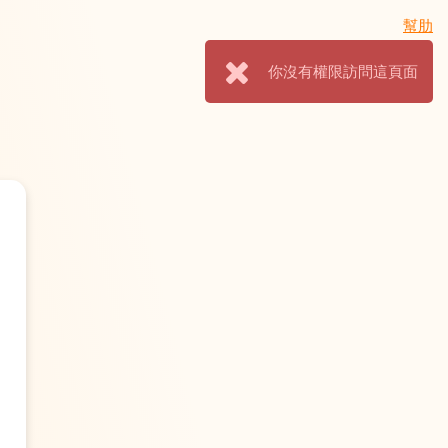
幫肋
你沒有權限訪問這頁面