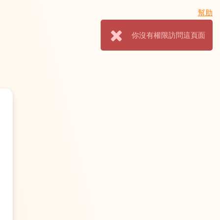
幫肋
你沒有權限訪問這頁面