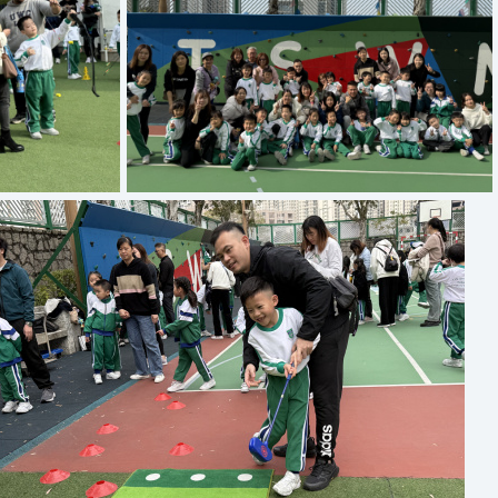
87
Copy of IMG 0980