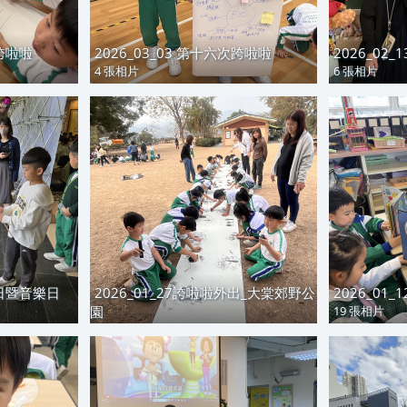
次誇啦啦
2026_03_03 第十六次跨啦啦
2026_02_
4 張相片
6 張相片
化日暨音樂日
2026_01_27誇啦啦外出_大棠郊野公
2026_01
園
19 張相片
28 張相片