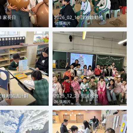
13 家長日
2026_02_10 課程啟動禮
10 張相片
_12種籽閲讀計劃
2025_12_23 聖誕晚會
26 張相片